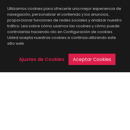
Utilizamos cookies para ofrecerle una mejor experiencia de
Conclusión
navegación, personalizar el contenido y los anuncios,
proporcionar funciones de redes sociales y analizar nuestro
La inteligencia artificial está transformando la
tráfico. Lea sobre cómo usamos las cookies y cómo puede
creatividad digital, permitiendo a marcas y
controlarlas haciendo clic en Configuración de cookies.
Usted acepta nuestras cookies si continúa utilizando este
artistas explorar nuevos horizontes visuales con
sitio web.
rapidez y eficiencia. Con herramientas como
MidJourney
, la imaginación es el único límite para
Ajustes de Cookies
Aceptar Cookies
la creación de contenido visual innovador.
¿Listo para incorporar IA en tu estrategia
de marketing?
Posted on
19 marzo, 2025
.