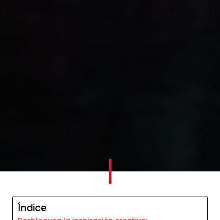
100
%
Índice