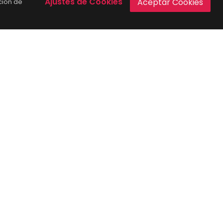
Ajustes de Cookies
Aceptar Cookies
ción de
Todos los derechos reservados
Media Center One
.