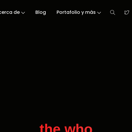
cerca de
Blog
Portafolio y más
the who