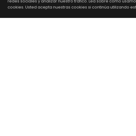
redes sociales y analizar nuestro tráfico. Lea sobre cómo usam
Blv
cookies. Usted acepta nuestras cookies si continúa utilizando est
Agencia de Mercadotecnia
31, Mex
Omnicanal
co
¿Qu
s prof
Aviso de Privacidad