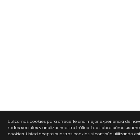
Utilizamos cookies para ofrecerle una mejor experiencia de nave
redes sociales y analizar nuestro tráfico. Lea sobre cómo usam
cookies. Usted acepta nuestras cookies si continúa utilizando est