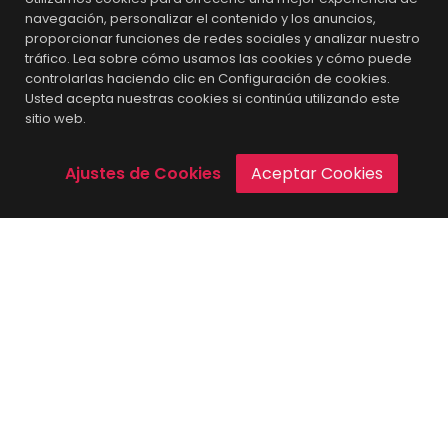
Blvd. Adolfo López Mateos 1431, Mexicali B.C.
navegación, personalizar el contenido y los anuncios,
proporcionar funciones de redes sociales y analizar nuestro
contacto@mc1.com.mx
tráfico. Lea sobre cómo usamos las cookies y cómo puede
controlarlas haciendo clic en Configuración de cookies.
¿Quieres realizar tus prácticas profesionales?
Usted acepta nuestras cookies si continúa utilizando este
sitio web.
Clientes y Proveedores
Ajustes de Cookies
Aceptar Cookies
Nuestros Servicios
Inicio
Mercadotécnia
Portafolio
Contacto